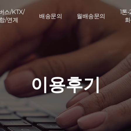
스/KTX/
1톤-
배송문의
월배송문의
항/연계
화
이용후기