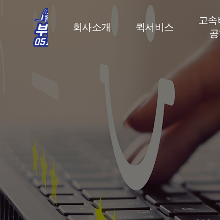
고속버
회사소개
퀵서비스
공