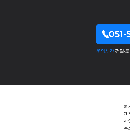
051-
운영시간
평일·토요일
회
대
사
주