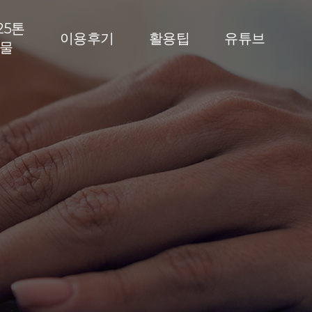
25톤
이용후기
활용팁
유튜브
물