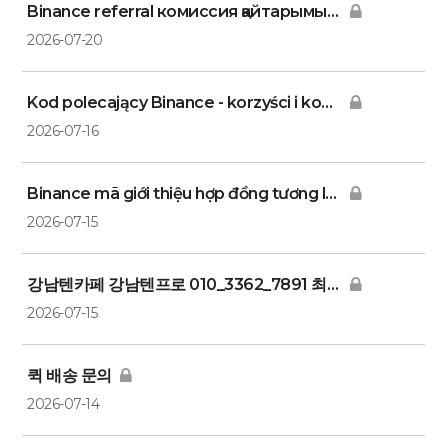
Binance referral комиссия қайтарымы | Код: KAZA3
2026-07-20
Kod polecający Binance - korzyści i kod | Kod: POLA8
2026-07-16
Binance mã giới thiệu hợp đồng tương lai | Mã: VIET4 -
2026-07-15
강남텐카페 강남텐프로 010_3362_7891 최저가예약
2026-07-15
퀵 배송 문의
2026-07-14