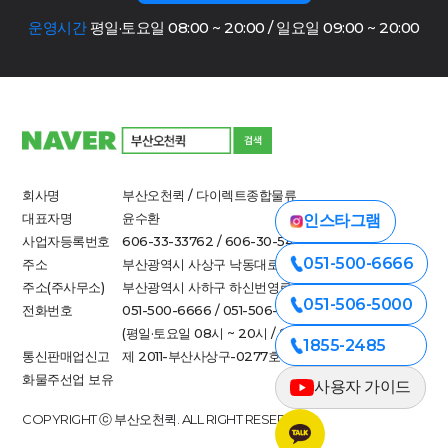
운영시간
평일·토요일 08:00 ~ 20:00 / 일요일 09:00 ~ 20:00
회사명
부산오천퀵 / 다이렉트종합물류
대표자명
윤수환
인스타그램
사업자등록번호
606-33-33762 / 606-30-54790
051-500-6666
주소
부산광역시 사상구 낙동대로 712-1
주소(주사무소)
부산광역시 사하구 하신번영로 308-1(하단동)
051-506-5000
전화번호
051-500-6666 / 051-506-5000
(평일·토요일 08시 ~ 20시 / 일요일 09시 ~ 20시)
1855-2485
통신판매업신고
제 2011-부산사상구-0277호
화물주선업 보유
사용자 가이드
COPYRIGHT ⓒ 부산오천퀵. ALL RIGHT RESERVED